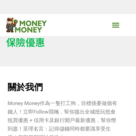
Skip
to
content
MoneyMoney獨家優惠
保險優惠
關於我們
Money Money作為一隻打工狗，目標係要做個有
錢人！立即Follow我哋，幫你搵出全城抵玩抵食
抵買優惠 + 信用卡及銀行開戶最新優惠，幫你慳
到盡！至理名言：記得儲錢同時都要識享受生