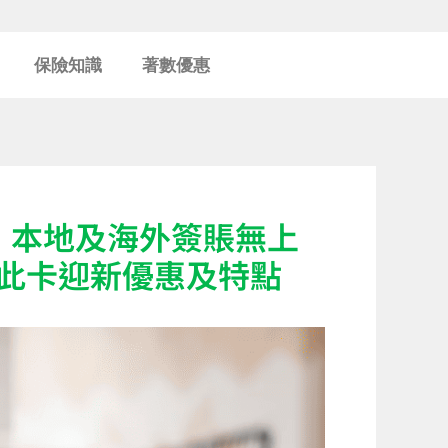
保險知識
著數優惠
贈！本地及海外簽賬無上
睇此卡迎新優惠及特點