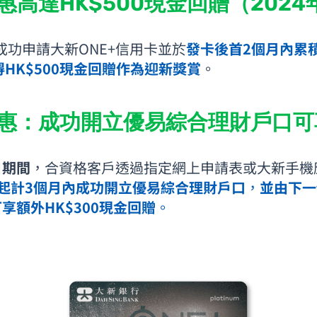
高達HK$500現金回贈（2024
成功申請大新ONE+信用卡並於
發卡後首2個月內累積
HK$500現金回贈作為迎新獎賞
。
優惠：成功開立優易綜合理財戶口可享
日期間
，合資格客戶透過指定網上申請表或大新手機應
起計3個月內成功開立優易綜合理財戶口
，
並由下一
可享額外HK$300現金回贈
。