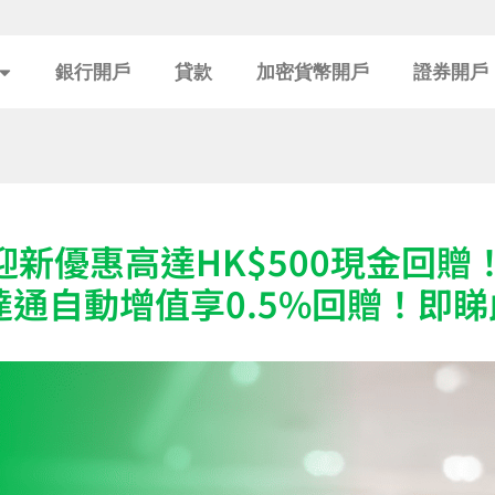
銀行開戶
貸款
加密貨幣開戶
證券開戶
迎新優惠高達HK$500現金回
達通自動增值享0.5%回贈！即