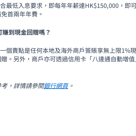
要符合最低入息要求，即每年年薪達HK$150,000
獲豁免首兩年年費。
包可賺到現金回贈嗎？
卡其中一個賣點是任何本地及海外商戶簽賬享無上限1
回贈。另外，商戶亦可透過信用卡「八達通自動增值」
參考，詳情請參閱
銀行網頁
。