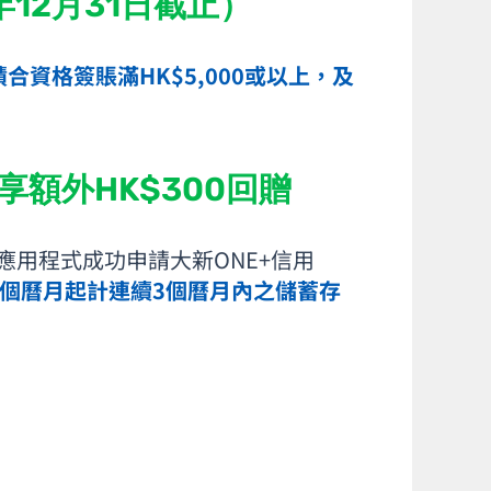
年12月
31日截止）
合資格簽賬滿HK$5,000或以上，
及
額外HK$300回贈
用程式成功申請大新ONE+信用
個曆月起計連續3個曆月內之儲蓄存