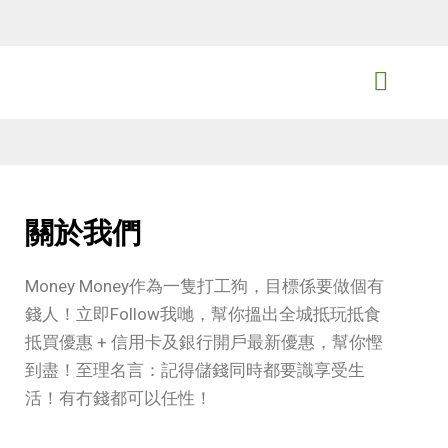
Skip
to
content
MoneyMoney獨家優惠
關於我們
Money Money作為一隻打工狗，目標係要做個有
錢人！立即Follow我哋，幫你搵出全城抵玩抵食
抵買優惠 + 信用卡及銀行開戶最新優惠，幫你慳
到盡！至理名言：記得儲錢同時都要識享受生
活！有冇錢都可以任性！