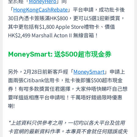
至於經「
MoneyHero
」同
「
HongKongCashRebate
」平台申請，成功批卡後
30日內憑卡簽賬滿HK$800，更可以5選1迎新獎賞，
其中更包括有$1,800 Apple Store禮物卡、價值
HK$2,499 Marshall Acton II 無線音箱！
MoneySmart: 送$500超市現金券
另外，2月28日前新客戶經「
MoneySmart
」申請上
面兩張Citibank信用卡，批卡後即獲$500超市現金
券！有咁多款獎賞任君選擇，大家仲唔快睇吓自己想
要咩搵返相應平台申請啦！千萬唔好錯過限時優惠
喇!
*上述資料只供參考之用，一切均以各大平台及信用
卡官網的最新資料作準。本專頁不會就任何錯誤或失