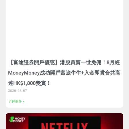
【富途證券開戶優惠】港股買賣一世免佣！8月經
MoneyMoney成功開戶富途牛牛+入金即賞合共高
達HK$1,800獎賞！
2026-08-07
了解更多 »