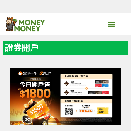
Skip
to
content
MoneyMoney獨家優惠
證券開戶