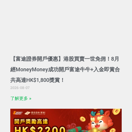
【富途證券開戶優惠】港股買賣一世免佣！8月
經MoneyMoney成功開戶富途牛牛+入金即賞合
共高達HK$1,800獎賞！
2026-08-07
了解更多 »