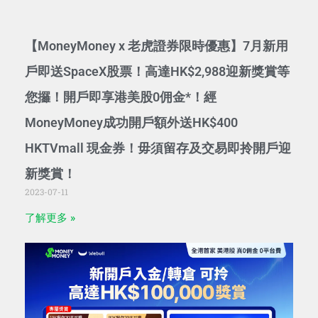
【MoneyMoney x 老虎證券限時優惠】7月新用
戶即送SpaceX股票！高達HK$2,988迎新獎賞等
您攞！開戶即享港美股0佣⾦*！經
MoneyMoney成功開戶額外送HK$400
HKTVmall 現金券！毋須留存及交易即拎開戶迎
新獎賞！
2023-07-11
了解更多 »