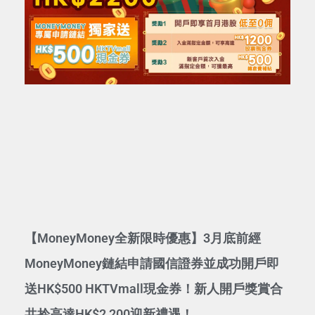
【MoneyMoney全新限時優惠】3月底前經
MoneyMoney鏈結申請國信證券並成功開戶即
送HK$500 HKTVmall現金券！新人開戶獎賞合
共拎高達HK$2,200迎新禮遇！