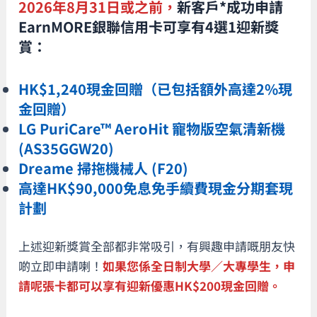
2026年8月31日或之前，
新客戶*成功申請
EarnMORE銀聯信用卡可享有4選1迎新獎
賞：
HK$1,240現金回贈（已包括額外高達2%現
金回贈）
LG PuriCare™ AeroHit 寵物版空氣清新機
(AS35GGW20)
Dreame 掃拖機械人 (F20)
高達HK$90,000免息免手續費現金分期套現
計劃
上述迎新獎賞全部都非常吸引，有興趣申請嘅朋友快
啲立即申請喇！
如果您係全日制大學／大專學生，申
請呢張卡都可以享有迎新優惠HK$200現金回贈。