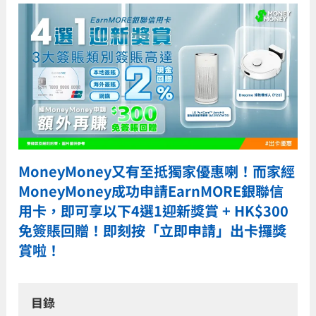
MoneyMoney又有至抵獨家優惠喇！而家經
MoneyMoney成功申請EarnMORE銀聯信
用卡，即可享以下4選1迎新獎賞 + HK$300
免簽賬回贈！即刻按「立即申請」出卡攞獎
賞啦！
目錄