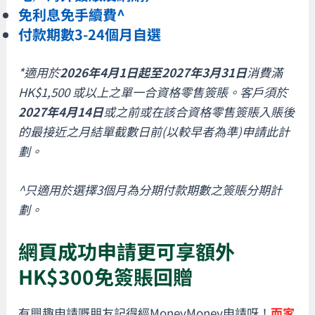
免利息免手續費^
付款期數3-24個月自選
*適用於
2026年4月1日起至2027年3月31日
消費滿
HK$1,500 或以上之單一合資格零售簽賬。客戶須於
2027年4月14日
或之前或在該合資格零售簽賬入賬後
的最接近之月結單截數日前(以較早者為準)申請此計
劃。
^只適用於選擇3個月為分期付款期數之簽賬分期計
劃。
網頁成功申請更可享額外
HK$300免簽賬回贈
有興趣申請嘅朋友記得經MoneyMoney申請呀！
而家