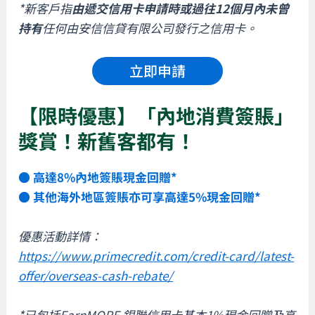
*新客戶指
由遞交信用卡申請時或過往12個月內未曾
持有
任何由安信信貸有限公司發行之信用卡。
立即申請
【限時優惠】「內地消費簽賬」
獎賞！新舊客都有！
● 高達8%內地簽賬現金回贈*
● 其他海外地區簽賬亦可享高達5%現金回贈*
優惠活動詳情：
https://www.primecredit.com/credit-card/latest-
offer/overseas-cash-rebate/
*已包括EarnMORE 銀聯信用卡基本1%現金回贈及高