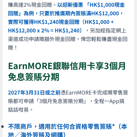
賺高達2%現金回贈。
以迎新優惠 「HK$1,000現金
回贈」為例，只要於推廣期內簽賬滿HK$12,000，
實際可獲得HK$1,240現金回贈（HK$1,000 +
HK$12,000 x 2% = HK$1,240）
，另加經指定網上
渠道成功申請嘅額外現金回贈，俾您輕鬆賺盡現金回
贈！
EarnMORE銀聯信用卡享3個月
免息簽賬分期
2027年3月31日或之前
憑EarnMORE卡完成嘅零售簽
賬都可申請「3個月免息簽賬分期」，全程一App搞
掂話咁易。
不限商戶，適用於任何合資格零售簽賬*（本
地／海外簽賬及網購）