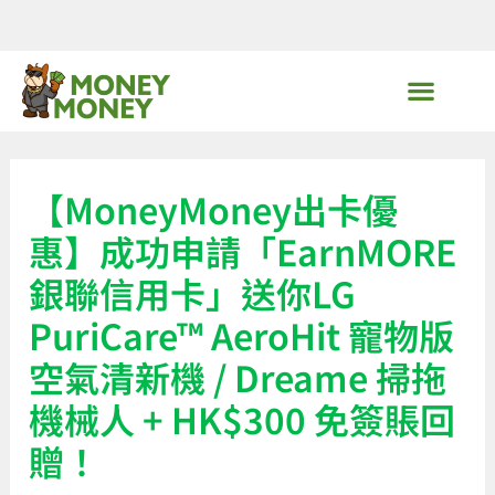
Skip
to
content
MoneyMoney獨家優惠
【MoneyMoney出卡優
惠】成功申請「EarnMORE
銀聯信用卡」送你LG
PuriCare™ AeroHit 寵物版
空氣清新機 / Dreame 掃拖
機械人 + HK$300 免簽賬回
贈！