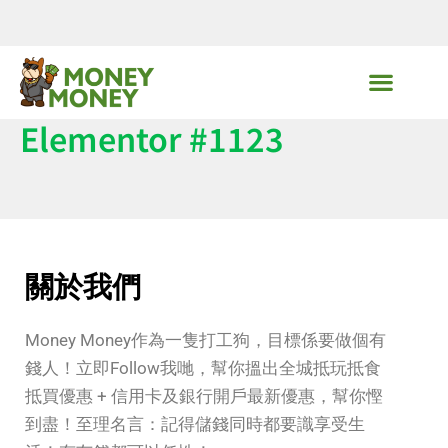
Skip
to
content
MoneyMoney獨家優惠
Elementor #1123
關於我們
Money Money作為一隻打工狗，目標係要做個有
錢人！立即Follow我哋，幫你搵出全城抵玩抵食
抵買優惠 + 信用卡及銀行開戶最新優惠，幫你慳
到盡！至理名言：記得儲錢同時都要識享受生