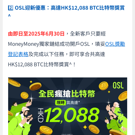
2️⃣
OSL迎新優惠：高達HK$12,088 BTC比特幣獎賞
^
由即日至2025年6月30日
，全新客戶只要經
MoneyMoney獨家鏈結成功開戶OSL，填妥
OSL獎勵
登記表格
及完成以下任務，即可享合共高達
HK$12,088 BTC比特幣獎賞^！