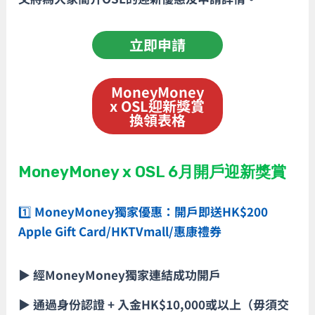
立即申請
MoneyMoney
x OSL迎新獎賞
換領表格
MoneyMoney x OSL 6月開戶迎新獎賞
1️⃣
MoneyMoney獨家優惠：開戶即送HK$200
Apple Gift Card/HKTVmall/
惠康
禮券
▶️ 經MoneyMoney獨家連結成功開戶
▶️ 通過身份認證 + 入金HK$10,000或以上（毋須交