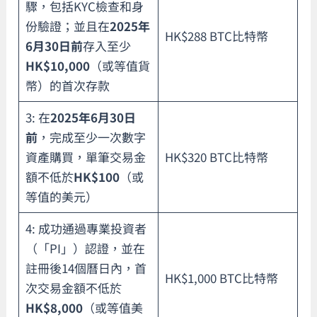
驟，包括KYC檢查和身
份驗證；並且在
2025年
HK$288 BTC比特幣
6月30日前
存入至少
HK$10,000
（或等值貨
幣）的首次存款
3: 在
2025年6月30日
前
，完成至少一次數字
資產購買，單筆交易金
HK$320 BTC比特幣
額不低於
HK$100
（或
等值的美元）
4: 成功通過專業投資者
（「PI」）認證，並在
註冊後14個曆日內，首
HK$1,000 BTC比特幣
次交易金額不低於
HK$8,000
（或等值美