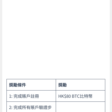
獎勵條件
獎勵
1: 完成賬戶註冊
HK$80 BTC比特幣
2: 完成所有賬戶驗證步