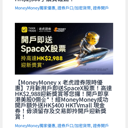
MoneyMoney獨家優惠
,
證券戶口/加密貨幣
,
證券開戶
【MoneyMoney x 老虎證券限時優
惠】7月新用戶即送SpaceX股票！高達
HK$2,988迎新獎賞等您攞！開戶即享
港美股0佣⾦*！經MoneyMoney成功
開戶額外送HK$400 HKTVmall 現金
券！毋須留存及交易即拎開戶迎新獎
賞！
MoneyMoney獨家優惠
,
證券戶口/加密貨幣
,
證券開戶