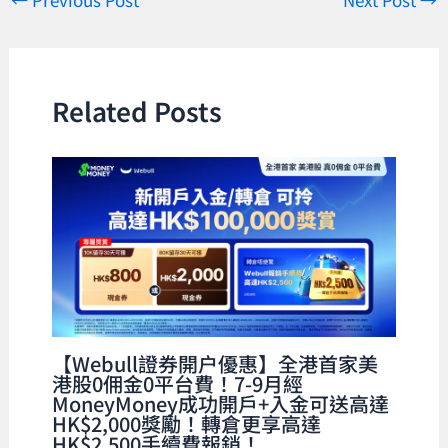
Related Posts
【Webull證券開户優惠】全港首家美
港股0佣金0平台費！7-9月經
MoneyMoney成功開戶+入金可送高達
HK$2,000獎勵！轉倉更享高達
HK$2,500手續費報銷！