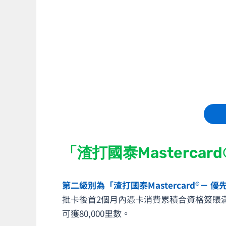
「渣打國泰Masterca
第二級別為「渣打國泰Mastercard®－ 
批卡後首2個月內憑卡消費累積合資格簽賬滿HK$1,0
可獲80,000里數。