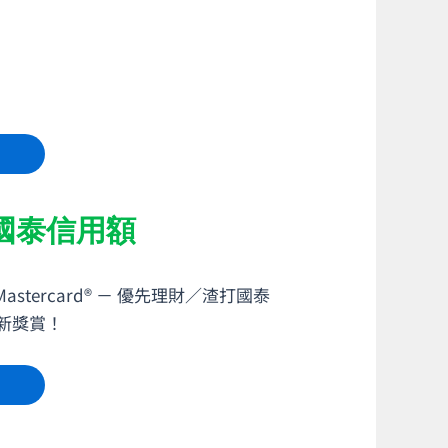
0國泰信用額
stercard® － 優先理財／渣打國泰
迎新獎賞！