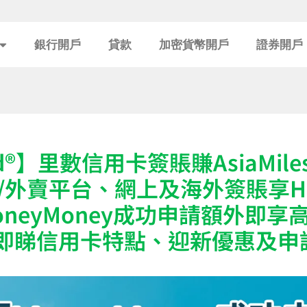
銀行開戶
貸款
加密貨幣開戶
證券開戶
rd®】里數信用卡簽賬賺AsiaMi
肆/外賣平台、網上及海外簽賬享H
MoneyMoney成功申請額外即享
額！即睇信用卡特點、迎新優惠及申