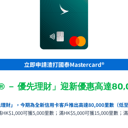
立即申請渣打國泰Mastercard®
rd® － 優先理財」迎新優惠高達80,
優先理財」，今期為全新信用卡客戶推出高達80,000里數（低至
00可獲5,000里數；滿HK$5,000可獲15,000里數；滿HK$4