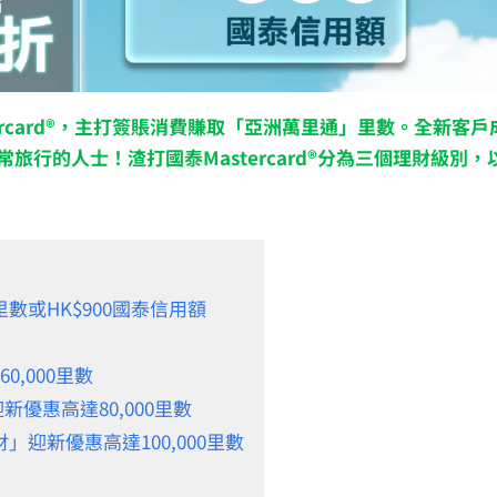
card®，主打簽賬消費賺取「亞洲萬里通」里數。全新客戶成功
經常旅行的人士！渣打國泰Mastercard®分為三個理財級
0里數或HK$900國泰信用額
0,000里數
迎新優惠高達80,000里數
理財」迎新優惠高達100,000里數