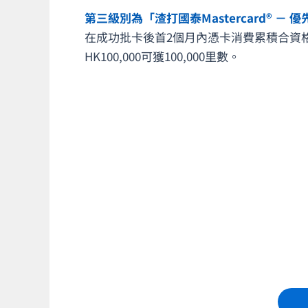
第三級別為「渣打國泰Mastercard® －
在成功批卡後首2個月內憑卡消費累積合資格簽賬滿HK
HK100,000可獲100,000里數。