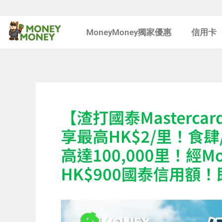
Skip
MoneyMoney獨家優惠
信用卡
to
content
【渣打國泰Masterca
享最高HK$2/里！食
高達100,000里！經
HK$900國泰信用