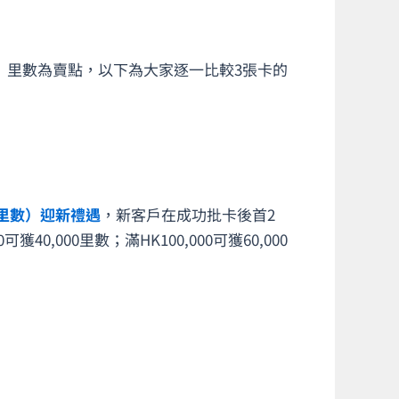
les」里數為賣點，以下為大家逐一比較3張卡的
=1里數）迎新禮遇
，新客戶在成功批卡後首2
獲40,000里數；滿HK100,000可獲60,000