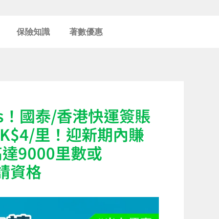
保險知識
著數優惠
les！國泰/香港快運簽賬
K$4/里！迎新期內賺
高達9000里數或
請資格