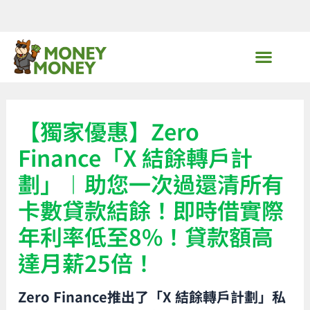
Skip
to
content
MoneyMoney獨家優惠
【獨家優惠】Zero
Finance「X 結餘轉戶計
劃」︱助您一次過還清所有
卡數貸款結餘！即時借實際
年利率低至8%！貸款額高
達月薪25倍！
Zero Finance推出了「X 結餘轉戶計劃」私