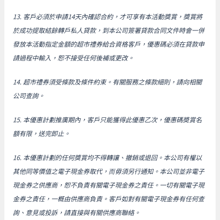
13. 客戶必須於申請14天內確認合約，才可享有本活動獎賞，獎賞將
於成功提取結餘轉戶私人貸款，到本公司簽署貸款合同文件時會一併
發放本活動指定金額的超市禮券給合資格客戶，優惠碼必須在貸款申
請過程中輸入，恕不接受任何後補或更改。
14. 超市禮券須受條款及條件約束。有關服務之條款細則，請向相關
公司查詢。
15. 本優惠計劃推廣期內，客戶只能獲得此優惠乙次，優惠碼奬賞名
額有限，送完即止。
16. 本優惠計劃的任何獎賞均不得轉讓、撤銷或退回。本公司有權以
其他同等價值之電子現金券取代，⽽毋須另行通知。本公司並非電子
現金券之供應商，恕不負責有關電子現金券之責任。一切有關電子現
金券之責任，一概由供應商負責。客戶如對有關電子現金券有任何查
詢、意見或投訴，請直接與有關供應商聯絡。