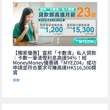
【獨家優惠】富邦「卡數清」私人貸款
︱卡數一筆清慳利息高達94%！經
MoneyMoney優惠碼「MYEZ04」成功
申請並符合要求可賺高達HK$16,500獎
賞
貸款