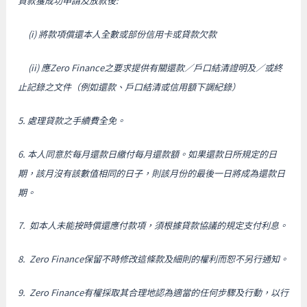
貸款獲成功申請及放款後:
(i) 將款項償還本人全數或部份信用卡或貸款欠款
(ii) 應Zero Finance之要求提供有關還款／戶口結清證明及／或終
止記錄之文件（例如還款、戶口結清或信用額下調紀錄）
5. 處理貸款之手續費全免。
6. 本人同意於每月還款日繳付每月還款額。如果還款日所規定的日
期，該月沒有該數值相同的日子，則該月份的最後一日將成為還款日
期。
7. 如本人未能按時償還應付款項，須根據貸款協議的規定支付利息。
8. Zero Finance保留不時修改這條款及細則的權利而恕不另行通知。
9. Zero Finance有權採取其合理地認為適當的任何步驟及行動，以行