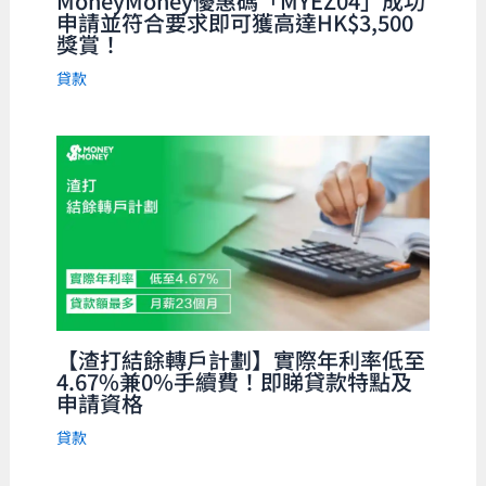
MoneyMoney優惠碼「MYEZ04」成功
申請並符合要求即可獲高達HK$3,500
獎賞！
貸款
【渣打結餘轉戶計劃】實際年利率低至
4.67%兼0%手續費！即睇貸款特點及
申請資格
貸款