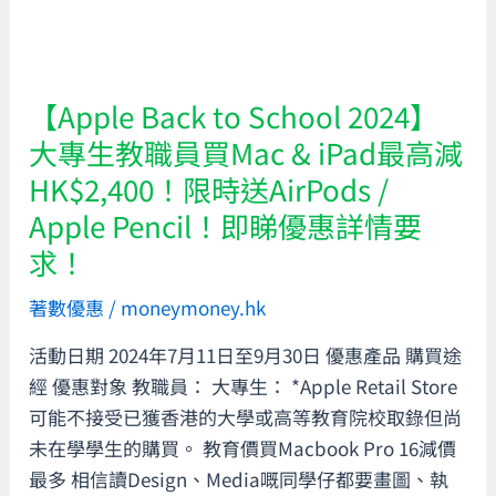
惠！
大
專
生
教
【Apple Back to School 2024】
職
大專生教職員買Mac & iPad最高減
員
HK$2,400！限時送AirPods /
買
Apple Pencil！即睇優惠詳情要
Mac
求！
&
iPad
著數優惠
/
moneymoney.hk
最
高
活動日期 2024年7月11日至9月30日 優惠產品 購買途
減
經 優惠對象 教職員： 大專生： *Apple Retail Store
HK$2,400！
可能不接受已獲香港的大學或高等教育院校取錄但尚
限
未在學學生的購買。 教育價買Macbook Pro 16減價
時
最多 相信讀Design、Media嘅同學仔都要畫圖、執