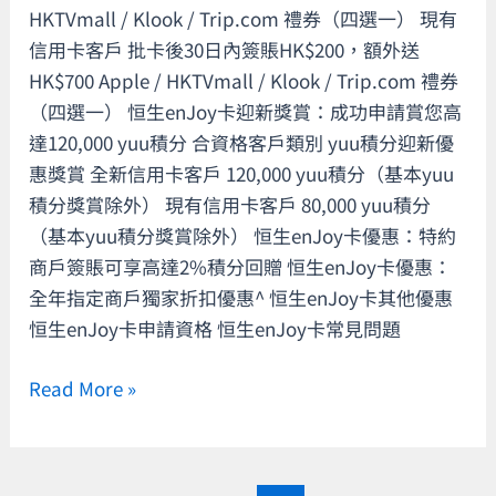
HKTVmall / Klook / Trip.com 禮券（四選一） 現有
滿
信用卡客戶 批卡後30日內簽賬HK$200，額外送
指
HK$700 Apple / HKTVmall / Klook / Trip.com 禮券
定
（四選一） 恒生enJoy卡迎新獎賞：成功申請賞您高
金
達120,000 yuu積分 合資格客戶類別 yuu積分迎新優
額
惠獎賞 全新信用卡客戶 120,000 yuu積分（基本yuu
再
積分獎賞除外） 現有信用卡客戶 80,000 yuu積分
賞
（基本yuu積分獎賞除外） 恒生enJoy卡優惠：特約
高
商戶簽賬可享高達2%積分回贈 恒生enJoy卡優惠：
達
全年指定商戶獨家折扣優惠^ 恒生enJoy卡其他優惠
120,000
恒生enJoy卡申請資格 恒生enJoy卡常見問題
yuu
積
Read More »
分！
全
年
特