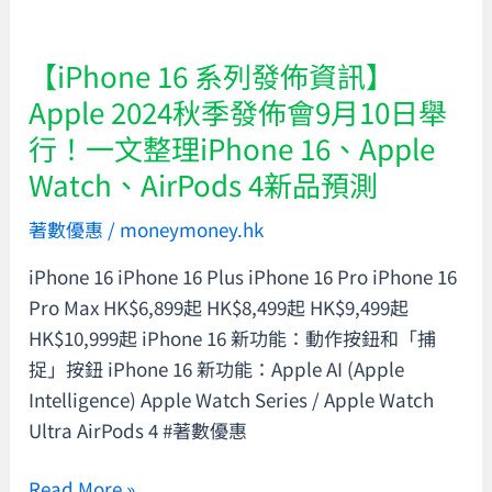
遊
訊】
世
Apple
【iPhone 16 系列發佈資訊】
界
2024
Apple 2024秋季發佈會9月10日舉
只
秋
行！一文整理iPhone 16、Apple
靠
季
一
Watch、AirPods 4新品預測
發
法
佈
著數優惠
/
moneymoney.hk
寶！
會
9
iPhone 16 iPhone 16 Plus iPhone 16 Pro iPhone 16
月
Pro Max HK$6,899起 HK$8,499起 HK$9,499起
10
HK$10,999起 iPhone 16 新功能：動作按鈕和「捕
日
捉」按鈕 iPhone 16 新功能：Apple AI (Apple
舉
Intelligence) Apple Watch Series / Apple Watch
行！
Ultra AirPods 4 #著數優惠
一
Read More »
文