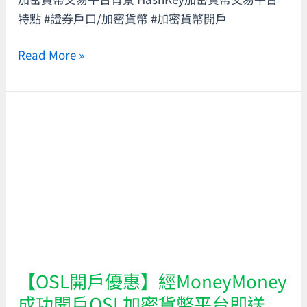
證
特點 #證券戶口/加密貨幣 #加密貨幣開戶
監
會
Read More »
監
管！
支
【OSL
持
開
美
戶
元
優
港
惠】
元
經
出
MoneyMoney
入
成
金！
功
【OSL開戶優惠】經MoneyMoney
經
開
MoneyMoney
成功開戶OSL加密貨幣平台即送