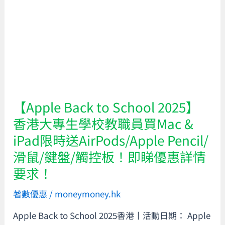
Back
to
School
2025】
香
港
大
專
【Apple Back to School 2025】
生
香港大專生學校教職員買Mac &
學
iPad限時送AirPods/Apple Pencil/
校
滑鼠/鍵盤/觸控板！即睇優惠詳情
教
要求！
職
員
著數優惠
/
moneymoney.hk
買
Mac
Apple Back to School 2025香港丨活動日期： Apple