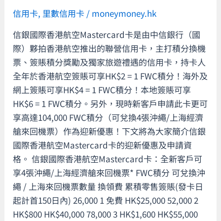
牌
信用卡
,
里數信用卡
/
moneymoney.hk
賬
加
HK$2/FWC
密
信銀國際香港航空Mastercard卡是由中信銀行（國
積
貨
際）夥拍香港航空推出的聯營信用卡，主打積分換機
分！
幣
票、簽賬積分獎勵及獨家旅遊禮遇的信用卡，持卡人
專
交
全年於香港航空簽賬可享HK$2 = 1 FWC積分！海外及
享
易
網上簽賬可享HK$4 = 1 FWC積分！本地簽賬可享
香
平
HK$6 = 1 FWC積分。另外，現時新客戶申請此卡更可
港
台！
享高達104,000 FWC積分（可兌換4張沖繩/上海經濟
航
艙來回機票）作為迎新優惠！下文將為大家簡介信銀
空
國際香港航空Mastercard卡的迎新優惠及申請資
貴
格。 信銀國際香港航空Mastercard卡：全新客戶可
賓
享4張沖繩/上海經濟艙來回機票* FWC積分 可兌換沖
室
繩 / 上海來回機票數量 換領費 累積零售簽賬(發卡日
及
起計首150日內) 26,000 1 免費 HK$25,000 52,000 2
優
HK$800 HK$40,000 78,000 3 HK$1,600 HK$55,000
先