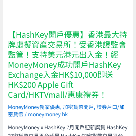
優
香
惠
港
詳
最
情
大
【HashKey開戶優惠】香港最大持
要
持
牌虛擬資產交易所！受香港證監會
求！
牌
監管！支持美元港元出入金！經
虛
MoneyMoney成功開戶HashKey
擬
Exchange入金HK$10,000即送
資
產
HK$200 Apple Gift
交
Card/HKTVmall/惠康禮券！
易
所！
MoneyMoney獨家優惠
,
加密貨幣開戶
,
證券戶口/加
密貨幣
/
moneymoney.hk
受
香
MoneyMoney x HashKey 7月開戶迎新獎賞 HashKey
港
加密貨幣交易平台背景 HashKey加密貨幣交易平台