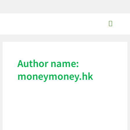
Skip
to
content
MoneyMoney獨家優惠
Author name:
moneymoney.hk
【Apple