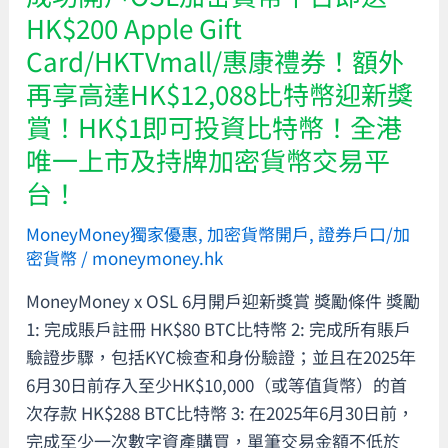
戶
成
HK$200 Apple Gift
OSL
功
Card/HKTVmall/惠康禮券！額外
加
開
再享高達HK$12,088比特幣迎新獎
密
戶
貨
賞！HK$1即可投資比特幣！全港
HashKey
幣
唯一上市及持牌加密貨幣交易平
Exchange
平
入
台！
台
金
即
MoneyMoney獨家優惠
,
加密貨幣開戶
,
證券戶口/加
HK$10,000
送
密貨幣
/
moneymoney.hk
即
HK$200
送
MoneyMoney x OSL 6月開戶迎新獎賞 獎勵條件 獎勵
Apple
HK$200
1: 完成賬戶註冊 HK$80 BTC比特幣 2: 完成所有賬戶
Gift
Apple
驗證步驟，包括KYC檢查和身份驗證；並且在2025年
Card/HKTVmall/
Gift
6月30日前存入至少HK$10,000（或等值貨幣）的首
惠
Card/HKTVmall/
次存款 HK$288 BTC比特幣 3: 在2025年6月30日前，
康
惠
完成至少一次數字資產購買，單筆交易金額不低於