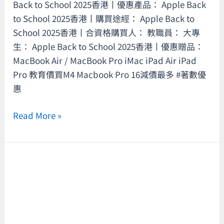
&
Back to School 2025香港丨優惠產品： Apple Back
iPad
to School 2025香港丨購買途經： Apple Back to
限
School 2025香港丨合資格購買人： 教職員： 大專
時
生： Apple Back to School 2025香港丨優惠贈品：
送
MacBook Air / MacBook Pro iMac iPad Air iPad
AirPods/Apple
Pro 教育價買M4 Macbook Pro 16減價最多 #著數優
Pencil/
惠
滑
鼠/
Read More »
鍵
盤/
觸
【HashKey
控
開
板！
戶
即
優
睇
惠】