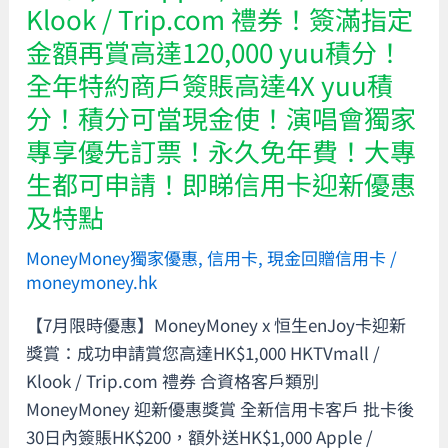
Klook / Trip.com 禮券！簽滿指定
申
金額再賞高達120,000 yuu積分！
請
送
全年特約商戶簽賬高達4X yuu積
高
分！積分可當現金使！演唱會獨家
達
專享優先訂票！永久免年費！大專
HK$1,000
生都可申請！即睇信用卡迎新優惠
Apple
及特點
/
HKTVmall
MoneyMoney獨家優惠
,
信用卡
,
現金回贈信用卡
/
/
moneymoney.hk
Klook
【7月限時優惠】MoneyMoney x 恒生enJoy卡迎新
/
獎賞：成功申請賞您高達HK$1,000 HKTVmall /
Trip.com
Klook / Trip.com 禮券 合資格客戶類別
禮
MoneyMoney 迎新優惠獎賞 全新信用卡客戶 批卡後
券！
30日內簽賬HK$200，額外送HK$1,000 Apple /
簽