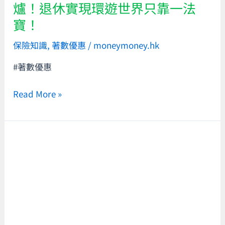
爐！退休實現環遊世界只靠一法
球
寶！
25
個
保險知識
,
著數優惠
/
moneymoney.hk
最
#著數優惠
佳
旅
Read More »
遊
勝
地
出
【iPhone
爐！
16
退
系
休
列
實
發
現
佈
環
資