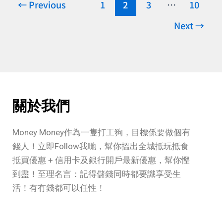
←
Previous
1
2
3
…
10
約
商
Next
→
戶
簽
賬
高
達
關於我們
4X
yuu
Money Money作為一隻打工狗，目標係要做個有
積
錢人！立即Follow我哋，幫你搵出全城抵玩抵食
分！
抵買優惠 + 信用卡及銀行開戶最新優惠，幫你慳
積
到盡！至理名言：記得儲錢同時都要識享受生
分
活！有冇錢都可以任性！
可
當
現