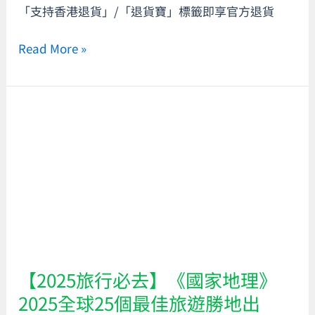
「支持香港退貨」/「退貨寶」標籤即享官方退貨
退
際
貨
香
Read More »
免
港
運
航
費！
空
【2025
Mastercard
旅
卡
行
迎
必
新
去】
優
《國
惠
家
及
地
申
理》
請
【2025旅行必去】《國家地理》
2025
資
2025全球25個最佳旅遊勝地出
全
格