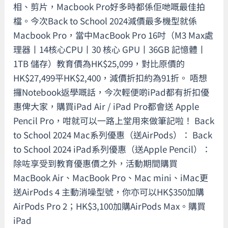
送
相、剪片，Macbook Pro好多時都係佢哋嘅最佳拍
AirPods
檔。今次Back to School 2024減價最多機型就係
/
Macbook Pro，當中MacBook Pro 16吋（M3 Max處
Apple
理器丨14核心CPU丨30 核心 GPU丨36GB 記憶體丨
Pencil！
1TB 儲存）教育價為HK$25,099，對比原價的
即
HK$27,499平HK$2,400，減價折扣約為91折。 唔想
睇
攞Notebook返學嘅話，今次輕便啲iPad都有折扣優
優
惠俾大家，購買iPad Air / iPad Pro都會送 Apple
惠
Pencil Pro，咁就可以一路上堂用來做筆記啦！ Back
詳
to School 2024 Mac系列優惠（送AirPods）： Back
情
to School 2024 iPad系列優惠（送Apple Pencil）：
要
除咗享受到教育優惠價之外，活動期間購買
求！
MacBook Air、MacBook Pro、Mac mini、iMac更
送AirPods 4 主動消噪型號，你亦可以HK$350加購
AirPods Pro 2；HK$3,100加購AirPods Max。購買
iPad