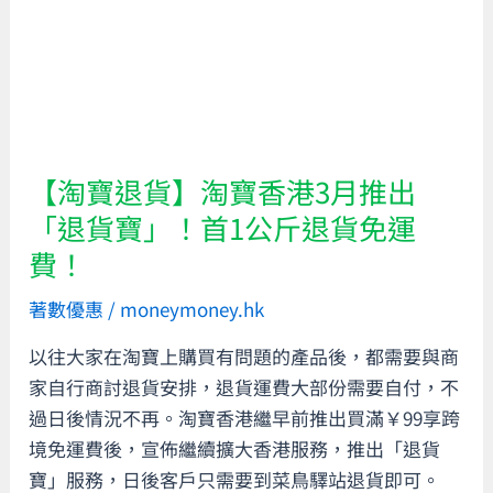
貨】
上
淘
海
寶
經
香
濟
港
艙
3
來
【淘寶退貨】淘寶香港3月推出
月
回
「退貨寶」！首1公斤退貨免運
推
機
費！
出
票！
「退
一
著數優惠
/
moneymoney.hk
貨
文
以往大家在淘寶上購買有問題的產品後，都需要與商
寶」！
即
家自行商討退貨安排，退貨運費大部份需要自付，不
首
睇
過日後情況不再。淘寶香港繼早前推出買滿￥99享跨
1
信
境免運費後，宣佈繼續擴大香港服務，推出「退貨
公
銀
寶」服務，日後客戶只需要到菜鳥驛站退貨即可。
斤
國