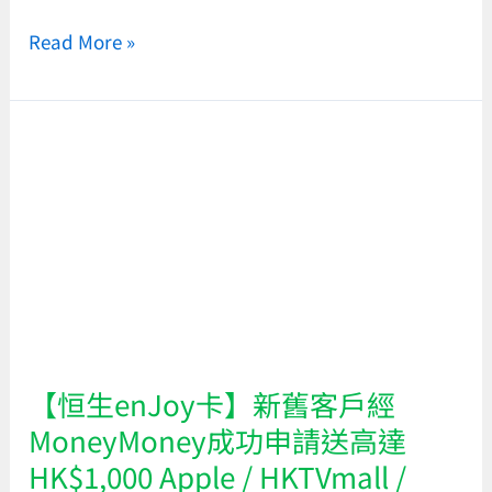
Read More »
【恒
生
enJoy
卡】
新
舊
客
戶
經
【恒生enJoy卡】新舊客戶經
MoneyMoney
MoneyMoney成功申請送高達
成
HK$1,000 Apple / HKTVmall /
功