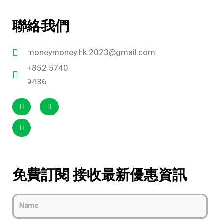
金
使！
聯絡我們
演
唱
moneymoney.hk.2023@gmail.com
會
+852 5740
獨
9436
家
專
享
優
先
訂
免費訂閱 接收最新優惠資訊
票！
永
久
Name
免