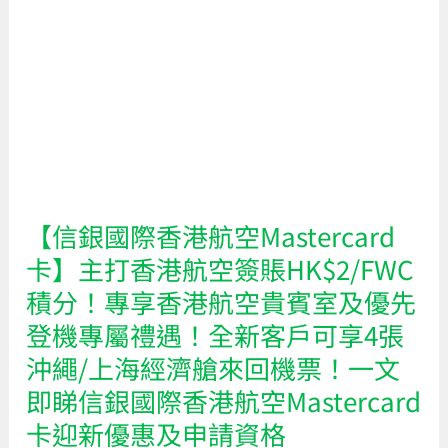
HK$1
銀
即
國
可
際
投
香
資
港
比
航
特
空
幣！
Mastercard
全
【信銀國際香港航空Mastercard
卡】
港
卡】主打香港航空簽賬HK$2/FWC
主
唯
積分！專享香港航空貴賓室及優先
打
一
登機專屬禮遇！全新客戶可享4張
香
上
沖繩/上海經濟艙來回機票！一文
港
市
航
即睇信銀國際香港航空Mastercard
及
空
持
卡迎新優惠及申請資格
簽