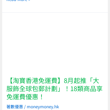
整
理
iPhone
【淘
16、
寶
Apple
香
Watch、
港
AirPods
免
4
運
新
費】
品
8
預
月
【淘寶香港免運費】8月起推「大
測
起
服飾全球包郵計劃」！18類商品享
推
免運費優惠！
「大
服
著數優惠
/
moneymoney.hk