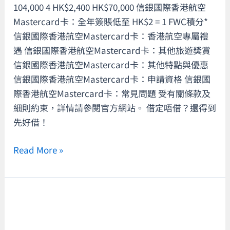
104,000 4 HK$2,400 HK$70,000 信銀國際香港航空
登
Mastercard卡：全年簽賬低至 HK$2 = 1 FWC積分*
機
信銀國際香港航空Mastercard卡：香港航空專屬禮
專
遇 信銀國際香港航空Mastercard卡：其他旅遊獎賞
屬
信銀國際香港航空Mastercard卡：其他特點與優惠
禮
信銀國際香港航空Mastercard卡：申請資格 信銀國
遇！
際香港航空Mastercard卡：常見問題 受有關條款及
全
細則約束，詳情請參閱官方網站。 借定唔借？還得到
新
先好借！
客
戶
Read More »
可
享
4
【淘
張
寶
沖
退
繩/