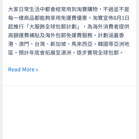
飾
大家日常生活中都會經常用到淘寶購物，不過並不是
全
每一樣商品都能夠享用免運費優惠。淘寶宣佈8月1日
球
起推行「大服飾全球包郵計劃」，為海外消費者提供
包
高額運費補貼及海外包郵免運費服務，計劃涵蓋香
郵
港、澳門、台灣、新加坡、馬來西亞、韓國等亞洲地
計
區，預計年底會拓展至澳洲，逐步實現全球包郵。
劃」！
18
Read More »
類
商
品
享
【Apple
免
Back
運
to
費
School
優
2024】